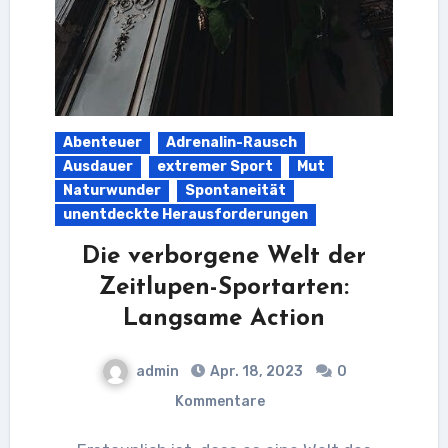
Abenteuer
Adrenalin-Rausch
Ausdauer
extremer Sport
Mut
Naturwunder
Spontaneität
unentdeckte Herausforderungen
Die verborgene Welt der
Zeitlupen-Sportarten:
Langsame Action
admin
Apr. 18, 2023
0
Kommentare